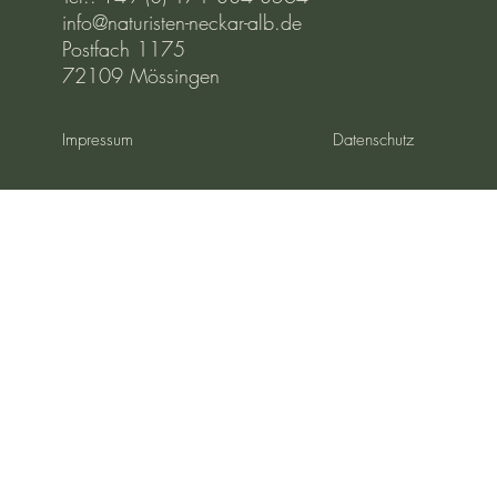
info@naturisten-neckar-alb.de
Postfach 1175
72109 Mössingen
Impressum
Datenschutz