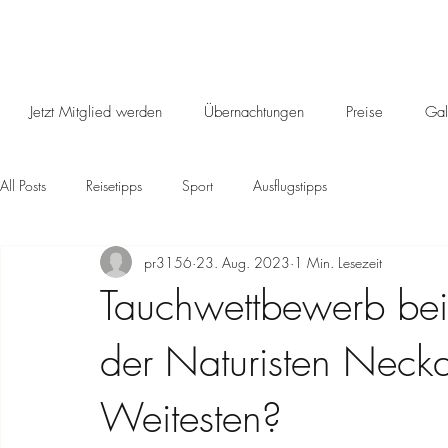
Jetzt Mitglied werden
Übernachtungen
Preise
Gal
All Posts
Reisetipps
Sport
Ausflugstipps
pr3156
23. Aug. 2023
1 Min. Lesezeit
Tauchwettbewerb bei
der Naturisten Necka
Weitesten?