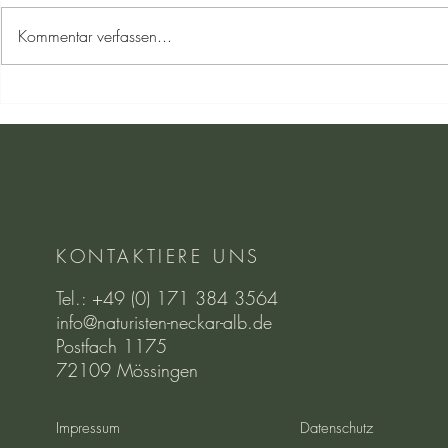
Kommentar verfassen...
Eine Wanderung zum
Ein Tag für d
Farrenberg - Plateau voller
zum Bogenpa
Sonne, Freude und
in Donauesc
Gemeinschaft.
KONTAKTIERE UNS
Tel.: +49 (0) 171 384 3564
info@naturisten-neckar-alb.de
Postfach 1175
72109 Mössingen
Impressum
Datenschutz