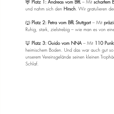
🦌 
Platz 1: Andreas vom BffL
 – Mit 
scharfem 
und nahm sich den 
Hirsch
. Wir gratulieren d
🐺 
Platz 2: Petra vom BffL Stuttgart
 – Mit 
präz
Ruhig, stark, zielstrebig – wie man es von ei
🦊 
Platz 3: Guido vom NNA
 – Mit 
110 Punk
heimischem Boden. Und das war auch gut so – 
unserem Vereinsgelände seinen kleinen Trophäe
Schlaf.