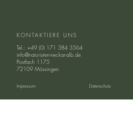
KONTAKTIERE UNS
Tel.: +49 (0) 171 384 3564
info@naturisten-neckar-alb.de
Postfach 1175
72109 Mössingen
Impressum
Datenschutz